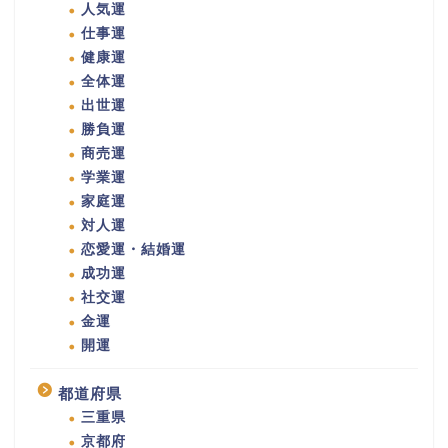
人気運
仕事運
健康運
全体運
出世運
勝負運
商売運
学業運
家庭運
対人運
恋愛運・結婚運
成功運
社交運
金運
開運
都道府県
三重県
京都府