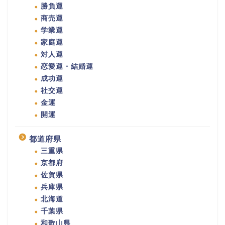
勝負運
商売運
学業運
家庭運
対人運
恋愛運・結婚運
成功運
社交運
金運
開運
都道府県
三重県
京都府
佐賀県
兵庫県
北海道
千葉県
和歌山県