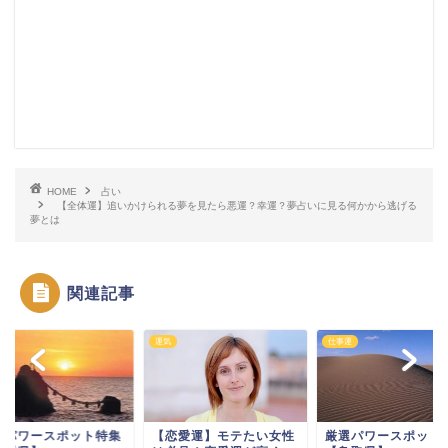
HOME
占い
【全体運】追いかけられる夢を見たら悪運？幸運？夢占いに見る何かから逃げる
夢とは
関連記事
運
運気
仕事運
選パワースポット特集
【恋愛運】モテたい女性
厳選パワースポット