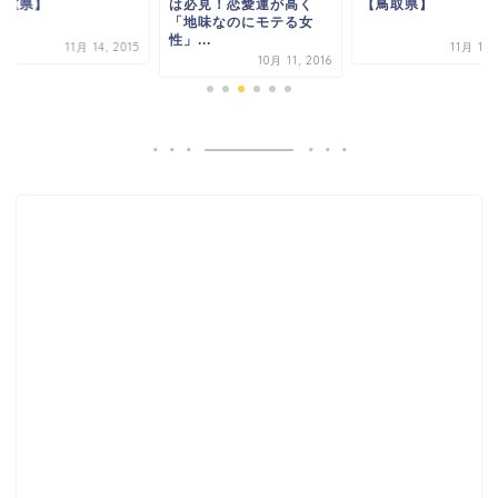
三重県】
は必見！恋愛運が高く
【鳥取県】
「地味なのにモテる女
性」...
11月 14, 2015
11月 15,
10月 11, 2016