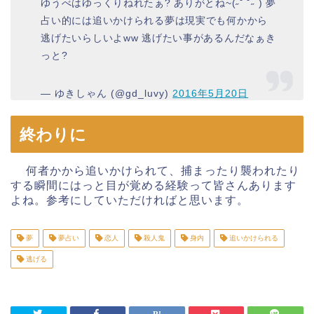
ゆうべはゆっくりねれたぁ? ありがとね~(˶˘ ˘˶ ) 夢
占い的には追いかけられる夢は現実でも何かから
逃げたいらしいよww 逃げたい事があるんだなぁき
っと?
— ゆきしゃん (@gd_luvy)
2016年5月20日
終わりに
何者かから追いかけられて、捕まったり襲われたり
する瞬間にはっと目が覚める経験って皆さんあります
よね。参考にしていただければと思います。
夢
夢占い
恋人
殺人鬼
身内
追いかけられる
逃げる