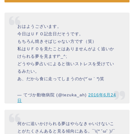
おはようございます。
今日はＵＦＯ記念日だそうです。
もちろん焼きそばじゃない方です（笑）
私はＵＦＯを見たことはありませんがよく追いか
けられる夢を見ますf^_^;
どうやら夢占いによると強いストレスを受けてい
るみたい。
あ、だから食に走ってしまうのか(*´ω｀*)笑
— てづか動物病院 (@tezuka_ah)
2016年6月24
日
何かに追いかけられる夢はやらなきゃいけないこ
とがたくさんあると見る傾向にある。¯\(* ˘ω˘ )/¯