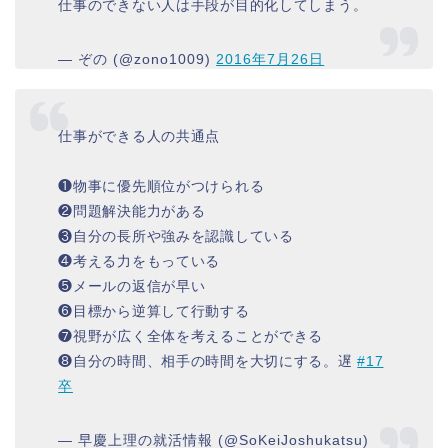
仕事のできない人は手段が目的化してしまう。
— ぞの (@zono1009)
2016年7月26日
仕事ができる人の共通点
❶物事に優先順位がつけられる
❷問題解決能力がある
❸自分の長所や強みを認識している
❹考える力をもっている
❺メールの返信が早い
❻目標から逆算して行動する
❼視野が広く全体を考えることができる
❽自分の時間、相手の時間を大切にする。遅
#17
卒
— 早慶上理の就活情報 (@SoKeiJoshukatsu)