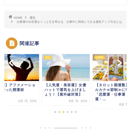
HOME
運気
仕事運や出世運をぐっと引き寄せる、仕事中に簡単にできる運気アップ方法とは
関連記事
運気
仕事運
開運】アファメーショ
【人気運・美容運】女優
【タロット開運塾】
を使った開運術
ハットで運気を上げまし
ルカナ≪節制≫に学
ょう！【紫外線対策】
「恋愛運・仕事運・
運・...
6月 13, 2016
8月 16, 2016
8月 30, 