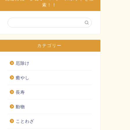
索！！
カテゴリー
厄除け
癒やし
長寿
動物
ことわざ