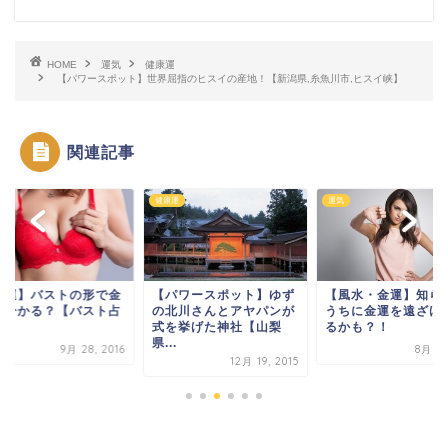
HOME
運気
健康運
【パワースポット】世界屈指のヒスイの産地！【新潟県,糸魚川市,ヒスイ峡】
関連記事
健康運
運気
金運】バストの形で金
【パワースポット】ゆず
【風水・金運】知ら
が分かる？【バスト占
の北川さんとアヤパンが
うちに金運を遠ざけ
】
式を挙げた神社【山梨
るかも？！
県...
9月 28, 2016
8月 1,
12月 19, 2015