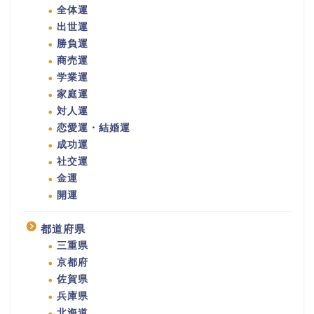
全体運
出世運
勝負運
商売運
学業運
家庭運
対人運
恋愛運・結婚運
成功運
社交運
金運
開運
都道府県
三重県
京都府
佐賀県
兵庫県
北海道