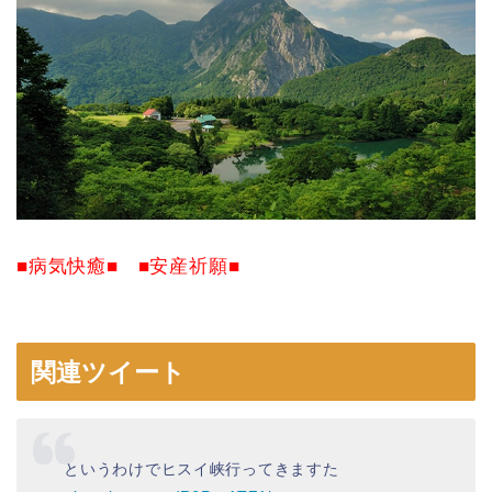
■病気快癒■ ■安産祈願■
関連ツイート
というわけでヒスイ峡行ってきますた