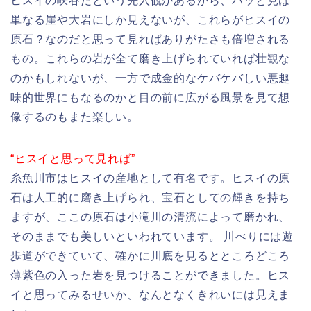
ヒスイの峡谷だという先入観があるから、パッと見は
単なる崖や大岩にしか見えないが、これらがヒスイの
原石？なのだと思って見ればありがたさも倍増される
もの。これらの岩が全て磨き上げられていれば壮観な
のかもしれないが、一方で成金的なケバケバしい悪趣
味的世界にもなるのかと目の前に広がる風景を見て想
像するのもまた楽しい。
“ヒスイと思って見れば”
糸魚川市はヒスイの産地として有名です。ヒスイの原
石は人工的に磨き上げられ、宝石としての輝きを持ち
ますが、ここの原石は小滝川の清流によって磨かれ、
そのままでも美しいといわれています。 川べりには遊
歩道ができていて、確かに川底を見るとところどころ
薄紫色の入った岩を見つけることができました。ヒス
イと思ってみるせいか、なんとなくきれいには見えま