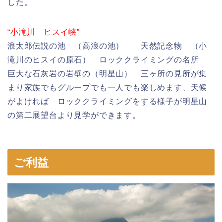
した。
“小滝川 ヒスイ峡”
浪太郎伝説の池 （高浪の池） 天然記念物 （小
滝川のヒスイの原石） ロッククライミングの名所
巨大な石灰岩の岩壁の（明星山） 三ヶ所の見所が集
まり家族でもグループでも一人でも楽しめます、天候
がよければ ロッククライミングをする様子が明星山
の第二展望台より見学ができます。
ご利益