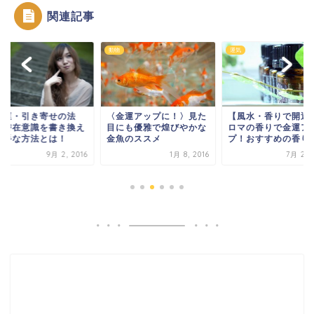
関連記事
動物
運気
開運・引き寄せの法
〈金運アップに！〉見た
【風水・香りで開運
】潜在意識を書き換え
目にも優雅で煌びやかな
ロマの香りで金運ア
上手な方法とは！
金魚のススメ
プ！おすすめの香り
9月 2, 2016
1月 8, 2016
7月 21, 