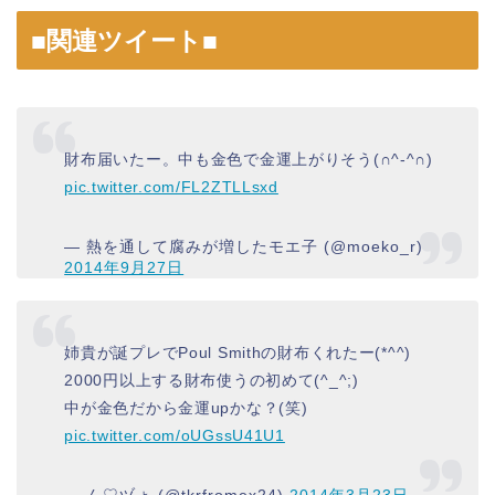
■関連ツイート■
財布届いたー。中も金色で金運上がりそう(∩^-^∩)
pic.twitter.com/FL2ZTLLsxd
— 熱を通して腐みが増したモエ子 (@moeko_r)
2014年9月27日
姉貴が誕プレでPoul Smithの財布くれたー(*^^)
2000円以上する財布使うの初めて(^_^;)
中が金色だから金運upかな？(笑)
pic.twitter.com/oUGssU41U1
— ん♡ヅょ (@tkrfromex24)
2014年3月23日