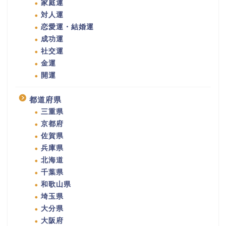
家庭運
対人運
恋愛運・結婚運
成功運
社交運
金運
開運
都道府県
三重県
京都府
佐賀県
兵庫県
北海道
千葉県
和歌山県
埼玉県
大分県
大阪府