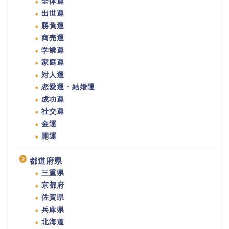
全体運
出世運
勝負運
商売運
学業運
家庭運
対人運
恋愛運・結婚運
成功運
社交運
金運
開運
都道府県
三重県
京都府
佐賀県
兵庫県
北海道