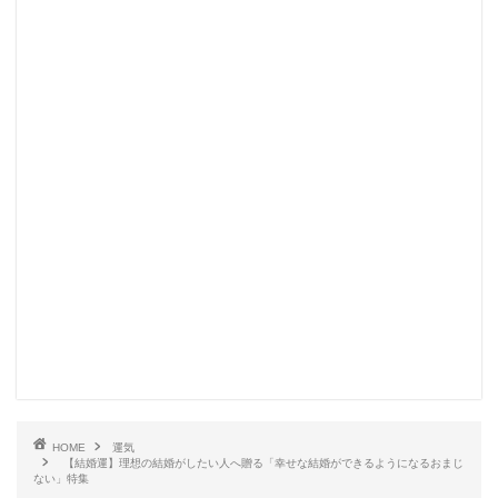
HOME
運気
【結婚運】理想の結婚がしたい人へ贈る「幸せな結婚ができるようになるおまじ
ない」特集