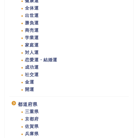
健康運
全体運
出世運
勝負運
商売運
学業運
家庭運
対人運
恋愛運・結婚運
成功運
社交運
金運
開運
都道府県
三重県
京都府
佐賀県
兵庫県