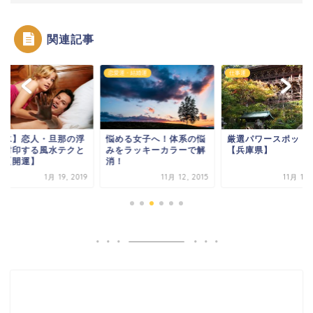
関連記事
恋愛運・結婚運
仕事運
風水】恋人・旦那の浮
悩める女子へ！体系の悩
厳選パワースポット
を封印する風水テクと
みをラッキーカラーで解
【兵庫県】
？【開運】
消！
1月 19, 2019
11月 12, 2015
11月 18,