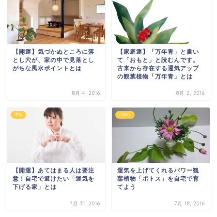
【開運】気づかぬところに落
【家庭運】「万年青」と書い
とし穴が、家の中で見落とし
て「おもと」と読むんです。
がちな風水ポイントとは
古来から存在する運気アップ
の観葉植物「万年青」とは
8月 4, 2016
8月 2, 2016
運気
厄除け
【開運】あてはまる人は要注
運気を上げてくれるパワー観
意！自宅で避けたい「運気を
葉植物「ポトス」を自宅で育
下げる家」とは
てよう
7月 31, 2016
7月 18, 2016