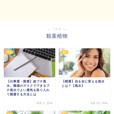
― TAG ―
観葉植物
運気
運気
【仕事運・開運】超プチ風
【開運】凶を吉に変える風水
水。職場のデスクでできるプ
とは？【風水】
チ風水でよい運気を取り入れ
て開運する方法とは
10月 2, 2016
9月 23, 2016