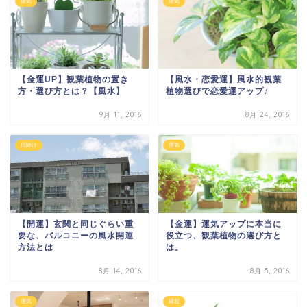
運気
運気
【金運UP】観葉植物の置き
【風水・恋愛運】風水的観葉
方・選び方とは？【風水】
植物選びで恋愛運アップ♪
9月 11, 2016
8月 24, 2016
厄除け
運気
【開運】玄関と同じぐらい重
【金運】運気アップに本当に
要な、バルコニーの風水開運
役立つ、観葉植物の選び方と
方法とは
は。
8月 14, 2016
8月 5, 2016
運気
縁起