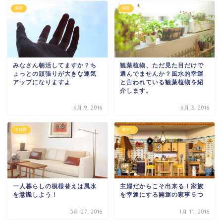
開運
開運
みなさん朝活してますか？ち
観葉植物、ただ見た目だけで
ょっとの頑張りが大きな運気
選んでませんか？風水的幸運
アップになりますよ
と言われている観葉植物を紹
介します。
6月 9, 2016
6月 3, 2016
全体運
癒やし
一人暮らしの模様替えは風水
主婦だからこそ出来る！家族
を意識しよう！
を幸運にする開運の家事５つ
5月 27, 2016
1月 11, 2016