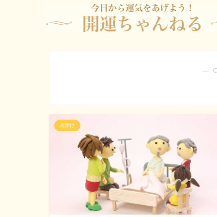
― 
厄除け