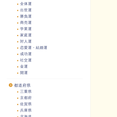
全体運
出世運
勝負運
商売運
学業運
家庭運
対人運
恋愛運・結婚運
成功運
社交運
金運
開運
都道府県
三重県
京都府
佐賀県
兵庫県
北海道