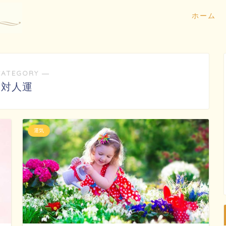
ホーム
CATEGORY ―
対人運
運気