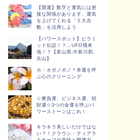
【開運】数字と運気には密
接な関係があります。運気
を上げてくれる「５大吉
数」を活用しよう
【パワースポット】ピラミ
ッド伝説！？…UFO飛来
地！？【富山県,中新川郡,
尖山】
ホ・オポノポノ＊幸運を呼
ぶ心のクリーニング
☆勝負運、ビジネス運、招
財運☆3つの金運を呼ぶパ
ワーストーンはこれ！
キラキラ美しいだけではな
い？！クラウン・ティアラ
モチーフの意味と開運力