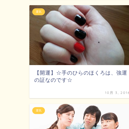
運気
【開運】☆手のひらのほくろは、強運
の証なのです☆
10月 3, 201
運気