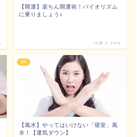
【開運】楽ちん開運術！バイオリズム
に乗りましょう♪
と
6
10月 5, 2016
運気
【風水】やってはいけない「寝室」風
水！【運気ダウン】