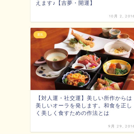
えます♪【吉夢・開運】
10月 2, 201
運気
【対人運・社交運】美しい所作からは
美しいオーラを発します。和食を正し
く美しく食すための作法とは
9月 29, 201