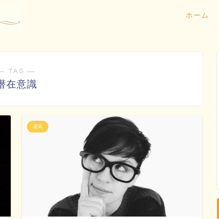
ホーム
― TAG ―
潜在意識
運気