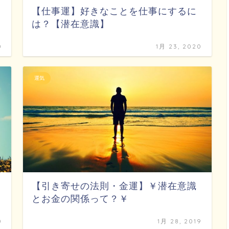
【仕事運】好きなことを仕事にするに
は？【潜在意識】
0
1月 23, 2020
運気
【引き寄せの法則・金運】￥潜在意識
とお金の関係って？￥
0
1月 28, 2019