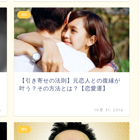
運気
【引き寄せの法則】元恋人との復縁が
叶う？その方法とは？【恋愛運】
6
10月 31, 2016
運気