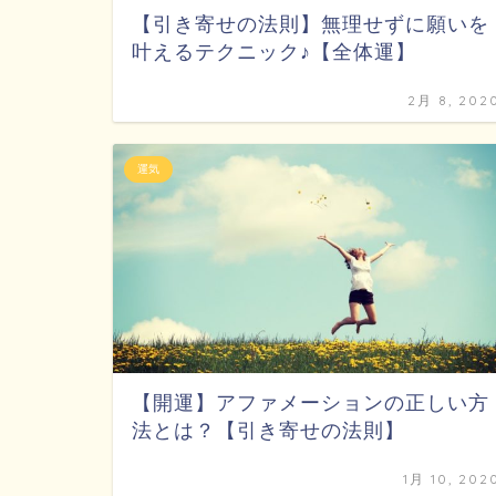
【引き寄せの法則】無理せずに願いを
叶えるテクニック♪【全体運】
2月 8, 202
運気
【開運】アファメーションの正しい方
法とは？【引き寄せの法則】
1月 10, 202