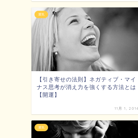
運気
【引き寄せの法則】ネガティブ・マイ
ナス思考が消え力を強くする方法とは
【開運】
11月 1, 201
運気