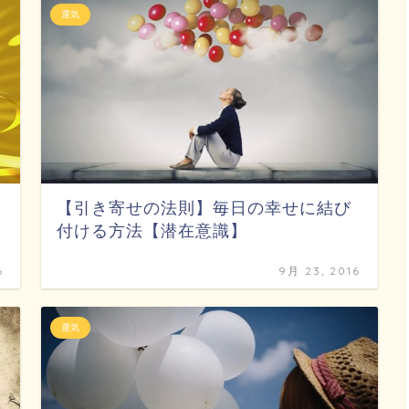
運気
【引き寄せの法則】毎日の幸せに結び
付ける方法【潜在意識】
6
9月 23, 2016
運気