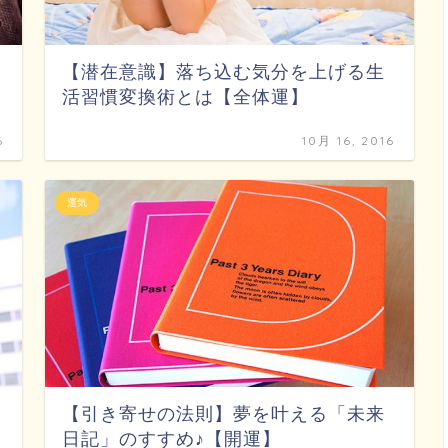
【潜在意識】落ち込む気分を上げる生
活習慣変換術とは【全体運】
6
10月 16, 2016
運気
【引き寄せの法則】夢を叶える「未来
日記」のすすめ♪【開運】