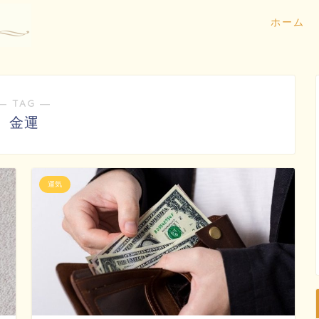
ホーム
― TAG ―
金運
運気