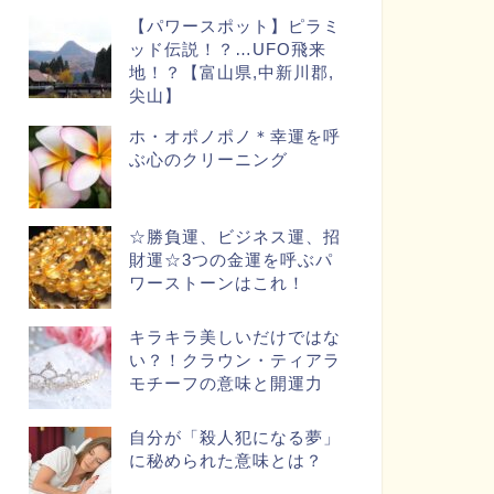
【パワースポット】ピラミ
ッド伝説！？…UFO飛来
地！？【富山県,中新川郡,
尖山】
ホ・オポノポノ＊幸運を呼
ぶ心のクリーニング
☆勝負運、ビジネス運、招
財運☆3つの金運を呼ぶパ
ワーストーンはこれ！
キラキラ美しいだけではな
い？！クラウン・ティアラ
モチーフの意味と開運力
自分が「殺人犯になる夢」
に秘められた意味とは？