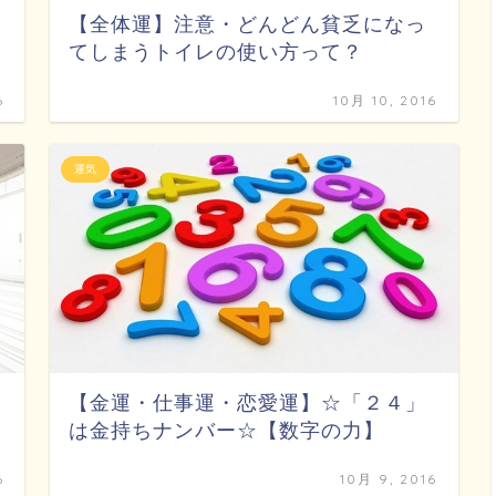
【全体運】注意・どんどん貧乏になっ
てしまうトイレの使い方って？
6
10月 10, 2016
運気
【金運・仕事運・恋愛運】☆「２４」
は金持ちナンバー☆【数字の力】
6
10月 9, 2016