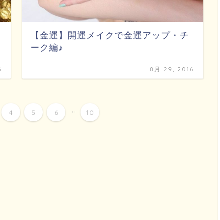
【金運】開運メイクで金運アップ・チ
ーク編♪
6
8月 29, 2016
...
4
5
6
10