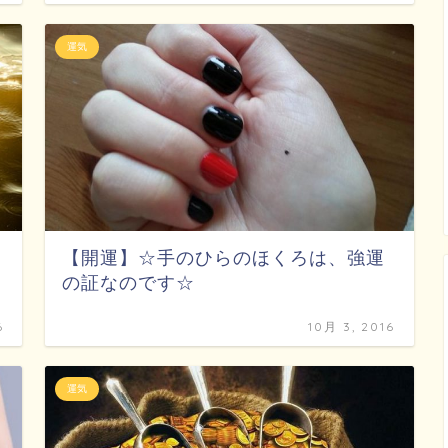
運気
【開運】☆手のひらのほくろは、強運
の証なのです☆
6
10月 3, 2016
運気