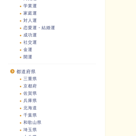
学業運
家庭運
対人運
恋愛運・結婚運
成功運
社交運
金運
開運
都道府県
三重県
京都府
佐賀県
兵庫県
北海道
千葉県
和歌山県
埼玉県