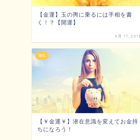
【金運】玉の輿に乗るには手相を書
く！？【開運】
9月 17, 201
運気
【￥金運￥】潜在意識を変えてお金持
ちになろう！