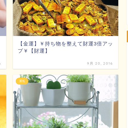
【金運】￥持ち物を整えて財運3倍アッ
プ￥【財運】
6
9月 20, 2016
運気