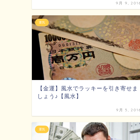
9月 9, 201
運気
【金運】風水でラッキーを引き寄せま
しょう♪【風水】
9月 5, 201
運気