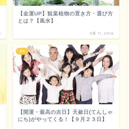
【金運UP】観葉植物の置き方・選び方
とは？【風水】
6
9月 11, 2016
運気
【開運・最高の吉日】天赦日(てんしゃ
にち)がやってくる！【９月２３日】