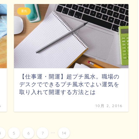
運気
【仕事運・開運】超プチ風水。職場の
デスクでできるプチ風水でよい運気を
取り入れて開運する方法とは
6
10月 2, 2016
...
4
5
6
7
14