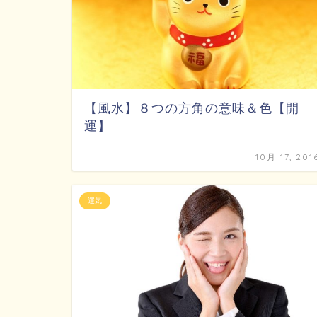
【風水】８つの方角の意味＆色【開
運】
10月 17, 201
運気