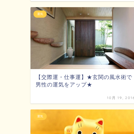
運気
【交際運・仕事運】★玄関の風水術で
男性の運気をアップ★
10月 19, 201
運気