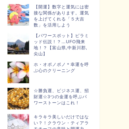
【開運】数字と運気には密
接な関係があります。運気
を上げてくれる「５大吉
数」を活用しよう
【パワースポット】ピラミ
ッド伝説！？…UFO飛来
地！？【富山県,中新川郡,
尖山】
ホ・オポノポノ＊幸運を呼
ぶ心のクリーニング
☆勝負運、ビジネス運、招
財運☆3つの金運を呼ぶパ
ワーストーンはこれ！
キラキラ美しいだけではな
い？！クラウン・ティアラ
モチーフの意味と開運力