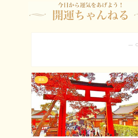
― 
運気