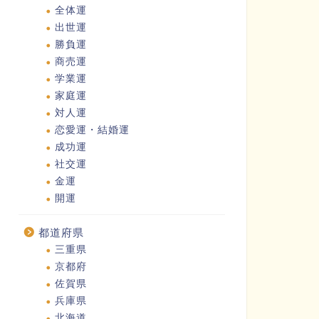
全体運
出世運
勝負運
商売運
学業運
家庭運
対人運
恋愛運・結婚運
成功運
社交運
金運
開運
都道府県
三重県
京都府
佐賀県
兵庫県
北海道