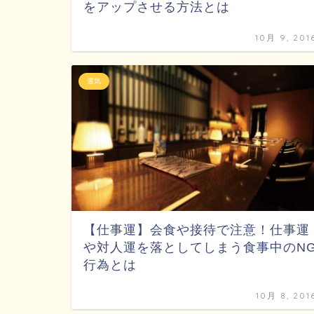
をアップさせる方法とは
10月 9, 201
運気
【仕事運】会食や接待で注意！仕事運
や対人運を落としてしまう食事中のN
行為とは
10月 8, 201