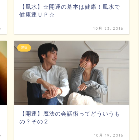
【風水】☆開運の基本は健康！風水で
健康運ＵＰ☆
6
10月 23, 2016
運気
【開運】魔法の会話術ってどういうも
の？その２
6
10月 19, 2016