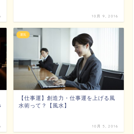
6
10月 9, 2016
運気
【仕事運】創造力・仕事運を上げる風
G
水術って？【風水】
6
10月 5, 2016