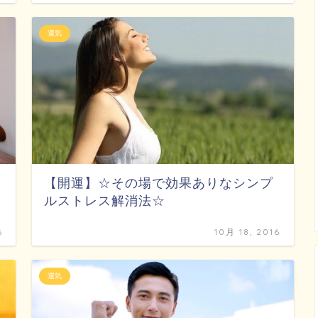
運気
【開運】☆その場で効果ありなシンプ
ルストレス解消法☆
6
10月 18, 2016
運気