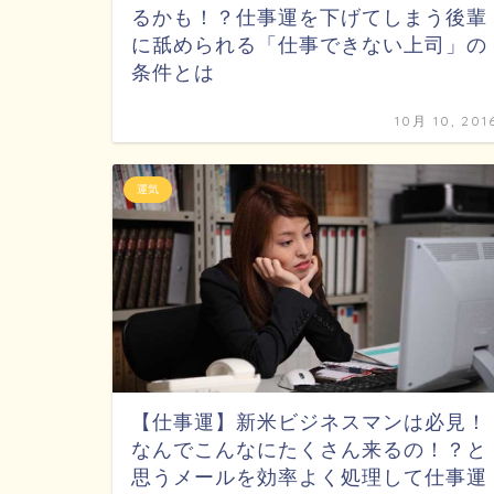
るかも！？仕事運を下げてしまう後輩
に舐められる「仕事できない上司」の
条件とは
10月 10, 201
運気
【仕事運】新米ビジネスマンは必見！
なんでこんなにたくさん来るの！？と
思うメールを効率よく処理して仕事運